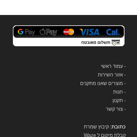
בדה 
הזאת 
לכל 
תיקון 
שלכ
ם 
לשוא
בי 
אבק 
-
עמוד ראשי
של 
-
אזור השירות
Dyso
-
מוצרים שאנו מתקנים
n.
-
חנות
-
תקנון
-
צור קשר
כתובת:
קיבוץ שמרת
קבלת מיקום ל Waze