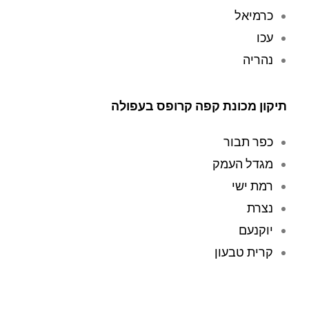
שיש!
י. הם 
כרמיאל
ניקו 
ביסוד
עכו
יות 
נהריה
את 
השוא
ב 
תיקון מכונת קפה קרופס בעפולה
אבק 
שלי 
כפר תבור
והחזי
מגדל העמק
רו 
אותו 
רמת ישי
לביתי
נצרת
.
יוקנעם
אני 
מאוד 
קרית טבעון
ממלי
ץ על 
המע