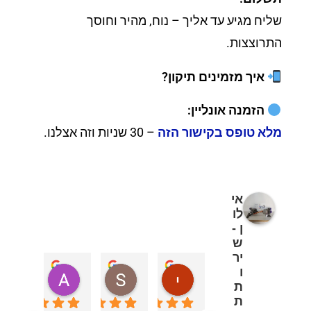
שליח מגיע עד אליך – נוח, מהיר וחוסך
התרוצצות.
איך מזמינים תיקון?
הזמנה אונליין:
מלא טופס בקישור הזה
– 30 שניות וזה אצלנו.
אי
לו
ן -
ש
יר
ו
יוספה אוחנה
Sivan
d London
ת
לפני 3 שבועות
לפני 6 חודשים
לפני 11 חודשים
ת