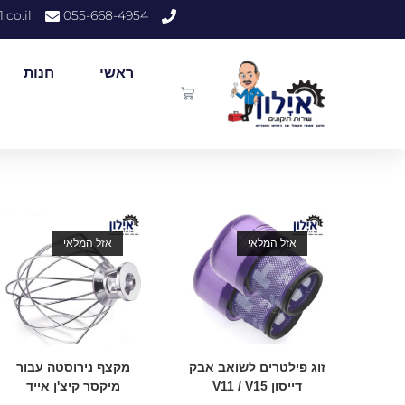
.co.il
055-668-4954
ראשי
חנות
אזל המלאי
אזל המלאי
זוג פילטרים לשואב אבק
מקצף נירוסטה עבור
דייסון V11 / V15
מיקסר קיצ'ן אייד