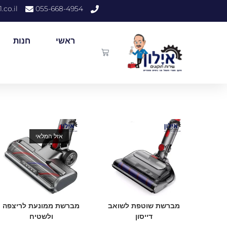
.co.il
055-668-4954
ראשי
חנות
אזל המלאי
מברשת שוטפת לשואב
מברשת ממונעת לריצפה
דייסון
ולשטיח