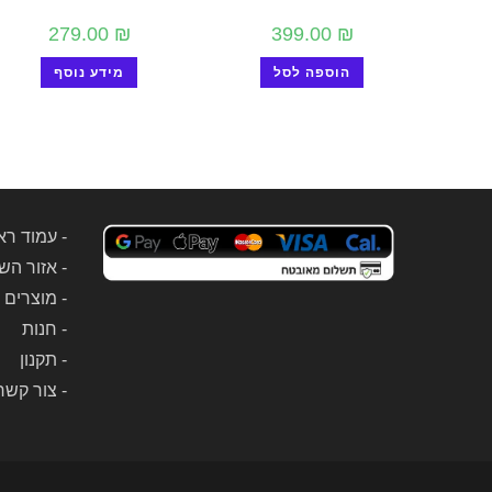
279.00
₪
399.00
₪
הוספה לסל
מידע נוסף
-
עמוד רא
-
אזור הש
-
מוצרים 
-
חנות
-
תקנון
-
צור קשר