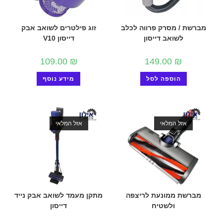
מברשת / מסרק פרווה לכלב
זוג פילטרים לשואב אבק
לשואב דייסון
דייסון V10
109.00
₪
149.00
₪
הוספה לסל
מידע נוסף
אזל המלאי
אזל המלאי
מברשת ממונעת לריצפה
מתקן מעמד לשואב אבק נייד
ולשטיח
דייסון