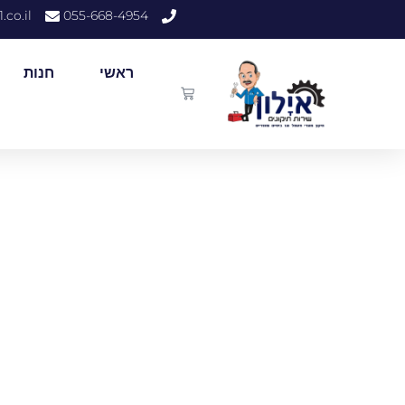
.co.il
055-668-4954
ראשי
חנות