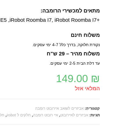
מתאים למכשירי הרומבה:
+iRobot Roomba E5 ,iRobot Roomba I7, iRobot Roomba I7
משלוח חינם
נקודת חלוקה, בדרך כלל 4-7 ימי עסקים.
משלוח מהיר – 29 ש"ח
עד דלת הבית 2-5 ימי עסקים.
149.00
₪
המלאי אזל
קטגוריה:
אביזרים לשואב איירובוט רומבה
תגיות:
אביזרים לאיירובוט
,
איי רובוט רומבה
,
חלקים ל irobot
,
חלק