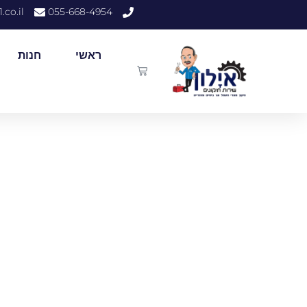
.co.il
055-668-4954
ראשי
חנות