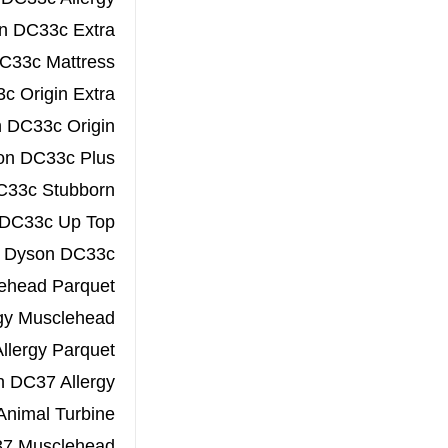
n DC33c Extra
C33c Mattress
c Origin Extra
 DC33c Origin
on DC33c Plus
C33c Stubborn
DC33c Up Top
Dyson DC33c
ehead Parquet
gy Musclehead
llergy Parquet
 DC37 Allergy
nimal Turbine
7 Musclehead