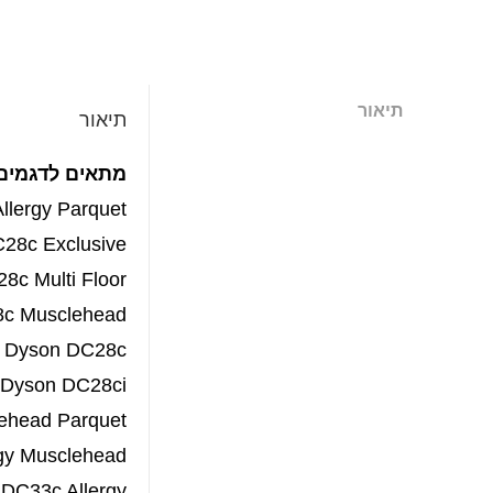
תיאור
תיאור
מתאים לדגמים
llergy Parquet
28c Exclusive
8c Multi Floor
c Musclehead
Dyson DC28c
Dyson DC28ci
ehead Parquet
gy Musclehead
DC33c Allergy