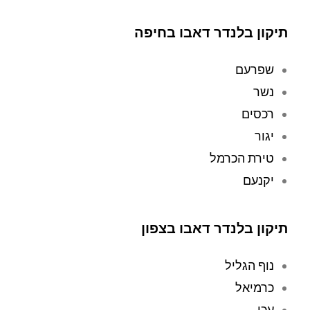
המכשיר 
תי 
לתיקון. 
למע
תיקון בלנדר דאבו בחיפה
השירות 
בדה 
היה מהיר, 
את 
שפרעם
יעיל והכי 
השוא
נשר
חשוב, 
ב 
במחיר 
לתיקו
רכסים
הוגן. תודה 
ן 
יגור
על חוויה 
במע
טירת הכרמל
מתקנת 
בדה 
(תרתי 
עם 
יקנעם
משמע 
) 
שליח 
ושירות עד 
שאס
הבית 
ף 
תיקון בלנדר דאבו בצפון
ברמה הכי 
אותו 
גבוהה 
מבית
נוף הגליל
שיש!
י. הם 
כרמיאל
ניקו 
ביסוד
עכו