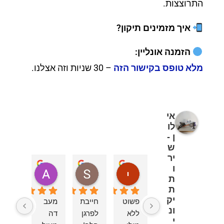
התרוצצות.
איך מזמינים תיקון?
הזמנה אונליין:
מלא טופס בקישור הזה
– 30 שניות וזה אצלנו.
אי
לו
ן -
ש
יר
ו
יוספה אוחנה
Sivan
d London
ת
לפני 4 שבועות
לפני 6 חודשים
לפני 11 חודשים
ת
יק
פשוט 
חייבת 
מעב
המחי
ונ
ללא 
לפרגן מכל 
דה 
ר לא 
י