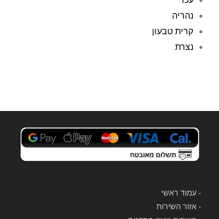
יות 
נהריה
את 
קרית טבעון
השוא
ב 
נצרת
אבק 
שלי 
והחזי
רו 
אותו 
לביתי
.
אני 
מאוד 
ממלי
ץ על 
המע
-
עמוד ראשי
בדה 
-
אזור השירות
הזאת 