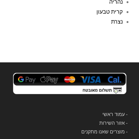
נהריה
בר
במ
ת 
עב
קרית טבעון
אילו
דה 
נצרת
ן 
עם 
דרך 
שלי
האי
ח 
נטר
שא
נט, 
סף 
ותו
אות
ך 
ו 
זמן 
מבי
קצר 
תי. 
הם 
הם 
כבר 
ניקו 
היו 
ביס
אצל
ודיו
-
עמוד ראשי
י 
ת 
-
אזור השירות
ולק
את 
-
מוצרים שאנו מתקנים
חו 
השו