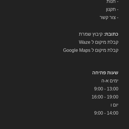
-
חנות
את 
אב 
-
תקנון
המ
אב
-
צור קשר
כשי
ק 
ר 
שלי 
לתי
והח
כתובת:
קיבוץ שמרת
קון. 
זירו 
קבלת מיקום ל Waze
השי
אות
קבלת מיקום ל Google Maps
רות 
ו 
היה 
לבי
מהי
תי.
שעות פתיחה
ר, 
אני 
יעיל 
מאו
ימים א-ה
והכ
ד 
13:00 - 9:00
י 
ממ
19:00 - 16:00
חשו
ליץ 
יום ו
ב, 
על 
14:00 - 9:00
במ
המ
חיר 
עב