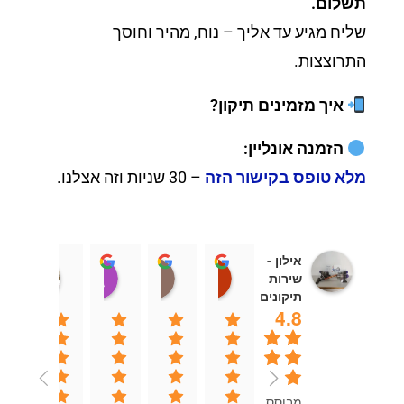
תשלום.
שליח מגיע עד אליך – נוח, מהיר וחוסך
התרוצצות.
איך מזמינים תיקון?
הזמנה אונליין:
מלא טופס בקישור הזה
– 30 שניות וזה אצלנו.
אילון -
יוספה אוחנה
Sivan
Aviad London
אבי כהן
שירות
13:52 01 Aug 25
15:46 19 Sep 25
19:55 11 Feb 26
08:37 15 Jul 26
תיקונים
4.8
מבוסס