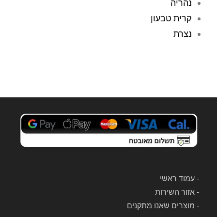
נהריה
בר
במ
ת 
עב
קרית טבעון
אילו
דה 
נצרת
ן 
עם 
דרך 
שלי
האי
ח 
נטר
שא
נט, 
סף 
ותו
אות
ך 
ו 
זמן 
מבי
קצר 
תי. 
הם 
הם 
כבר 
ניקו 
היו 
ביס
אצל
ודיו
-
עמוד ראשי
י 
ת 
-
אזור השירות
ולק
את 
-
מוצרים שאנו מתקנים
חו 
השו