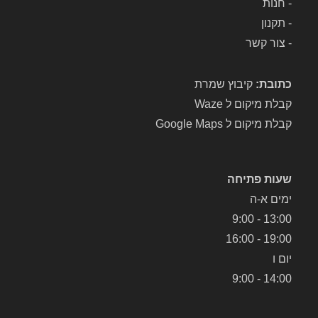
-
חנות
את 
אב 
-
תקנון
המ
אב
-
צור קשר
כשי
ק 
ר 
שלי 
לתי
והח
כתובת:
קיבוץ שמרת
קון. 
זירו 
קבלת מיקום ל Waze
השי
אות
קבלת מיקום ל Google Maps
רות 
ו 
היה 
לבי
מהי
תי.
שעות פתיחה
ר, 
אני 
יעיל 
מאו
ימים א-ה
והכ
ד 
13:00 - 9:00
י 
ממ
19:00 - 16:00
חשו
ליץ 
יום ו
ב, 
על 
14:00 - 9:00
במ
המ
חיר 
עב