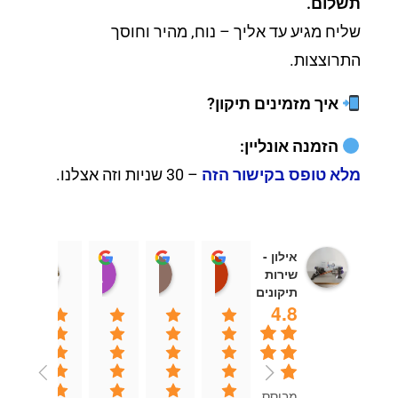
תשלום.
שליח מגיע עד אליך – נוח, מהיר וחוסך
התרוצצות.
איך מזמינים תיקון?
הזמנה אונליין:
מלא טופס בקישור הזה
– 30 שניות וזה אצלנו.
אילון -
יוספה אוחנה
Sivan
Aviad London
אבי כהן
שירות
13:52 01 Aug 25
15:46 19 Sep 25
19:55 11 Feb 26
08:37 15 Jul 26
תיקונים
4.8
מבוסס