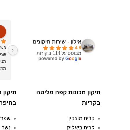
אילון - שירות תיקונים
פשו
4.8
מבוסס על 114 ביקורות
powered by
G
o
o
g
l
e
מטפ
ממל
תיקון מכונות קפה מליטה
תיקון 
בקריות
בחיפה
קרית מוצקין
שפרע
קרית ביאליק
נשר