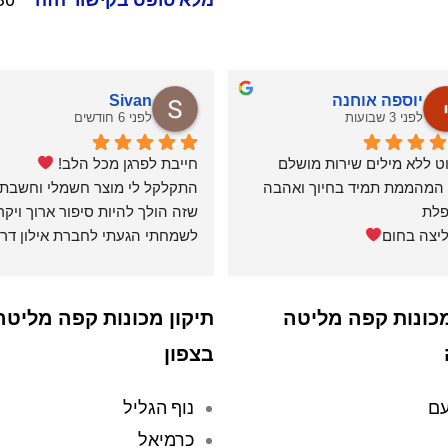
יוספה אוחנה
Sivan
לפני 3 שבועות
לפני 6 חודשים
ט ללא מילים שירות מושלם
חייבת לפרגן מכל הלב! 
שני המהממת תמיד בחיוך ואהבה 
לת
יצה בחום
אצלי ולקחו את המכשיר לתיקון. 
מכונות קפה מליטה
תיקון מכונות קפה מליטה
בצפון
(תרתי משמע 
ברמה הכי גבוהה שיש!
ם
נוף הגליל
כרמיאל