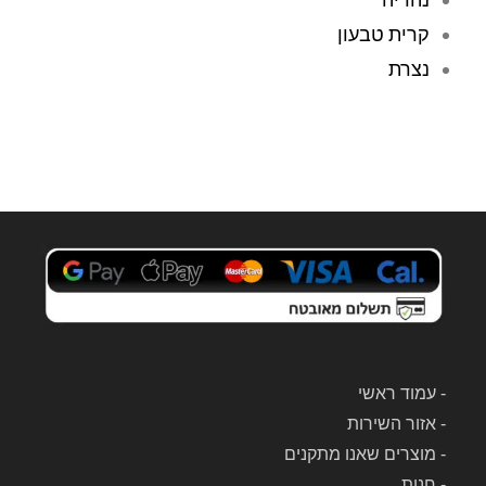
בר
במ
ת 
עב
קרית טבעון
אילו
דה 
נצרת
ן 
עם 
דרך 
שלי
האי
ח 
נטר
שא
נט, 
סף 
ותו
אות
ך 
ו 
זמן 
מבי
קצר 
תי. 
הם 
הם 
כבר 
ניקו 
היו 
ביס
אצל
ודיו
-
עמוד ראשי
י 
ת 
-
אזור השירות
ולק
את 
-
מוצרים שאנו מתקנים
חו 
השו
-
חנות