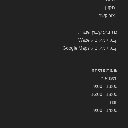
את 
אב 
-
תקנון
המ
אב
-
צור קשר
כשי
ק 
ר 
שלי 
לתי
והח
כתובת:
קיבוץ שמרת
קון. 
זירו 
קבלת מיקום ל Waze
השי
אות
קבלת מיקום ל Google Maps
רות 
ו 
היה 
לבי
מהי
תי.
שעות פתיחה
ר, 
אני 
יעיל 
מאו
ימים א-ה
והכ
ד 
13:00 - 9:00
י 
ממ
19:00 - 16:00
חשו
ליץ 
יום ו
ב, 
על 
14:00 - 9:00
במ
המ
חיר 
עב
הוגן
דה 