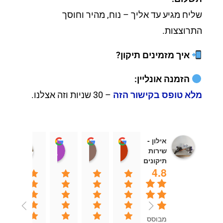
שליח מגיע עד אליך – נוח, מהיר וחוסך
התרוצצות.
איך מזמינים תיקון?
הזמנה אונליין:
מלא טופס בקישור הזה
– 30 שניות וזה אצלנו.
אילון -
יוספה אוחנה
Sivan
Aviad London
אבי כהן
שירות
13:52 01 Aug 25
15:46 19 Sep 25
19:55 11 Feb 26
08:37 15 Jul 26
תיקונים
4.8
מבוסס