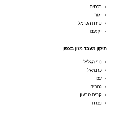
רכסים
במחיר 
לתיקו
הוגן. תודה 
ן 
יגור
על חוויה 
במע
טירת הכרמל
מתקנת 
בדה 
יקנעם
(תרתי 
עם 
משמע 
) 
שליח 
ושירות עד 
שאס
תיקון מעבד מזון בצפון
הבית 
ף 
ברמה הכי 
אותו 
נוף הגליל
גבוהה 
מבית
שיש!
י. הם 
כרמיאל
ניקו 
עכו
ביסוד
נהריה
יות 
את 
קרית טבעון
השוא
נצרת
ב 
אבק 