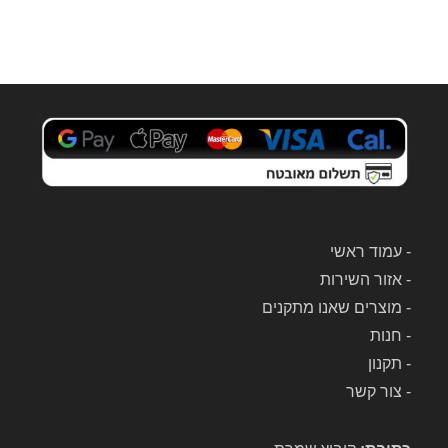
שלי 
והחזי
רו 
אותו 
לביתי
.
אני 
מאוד 
ממלי
ץ על 
המע
-
עמוד ראשי
בדה 
-
אזור השירות
הזאת 
-
מוצרים שאנו מתקנים
לכל 
-
חנות
תיקון 
-
תקנון
שלכ
-
צור קשר
ם 
לשוא
בי 