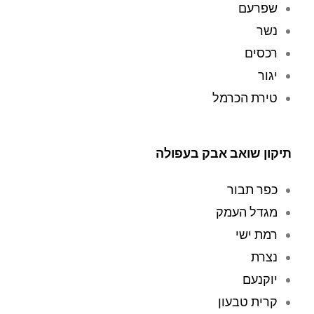
שפרעם
היה מהיר, 
את 
נשר
יעיל והכי 
השוא
חשוב, 
ב 
רכסים
במחיר 
לתיקו
יגור
הוגן. תודה 
ן 
טירת הכרמל
על חוויה 
במע
מתקנת 
בדה 
(תרתי 
עם 
משמע 
) 
שליח 
תיקון שואב אבק בעפולה
ושירות עד 
שאס
הבית 
ף 
כפר תבור
ברמה הכי 
אותו 
מגדל העמק
גבוהה 
מבית
רמת ישי
שיש!
י. הם 
ניקו 
נצרת
ביסוד
יוקנעם
יות 
קרית טבעון
את 