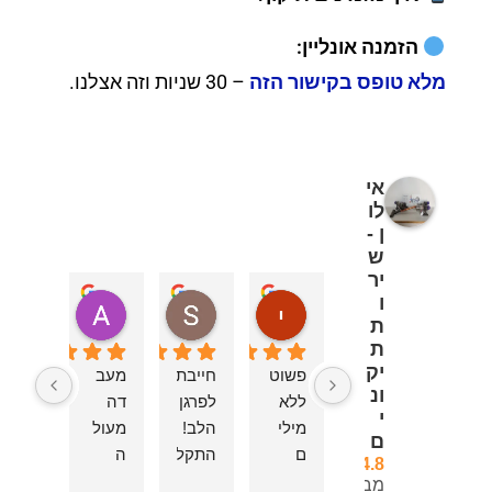
הזמנה אונליין:
מלא טופס בקישור הזה
– 30 שניות וזה אצלנו.
אי
לו
ן -
ש
יר
ו
יוספה אוחנה
Sivan
d London
ת
לפני 4 שבועות
לפני 6 חודשים
לפני 11 חודשים
ת
יק
פשוט 
חייבת 
מעב
המחי
ונ
ללא 
לפרגן מכל 
דה 
ר לא 
י
מילי
הלב! 
מעול
זול 
ם
ם 
התקלקל לי 
ה 
אולם
4.8
שירו
מוצר 
בצפון 
מפור
מבוסס