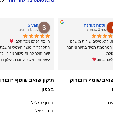
יוספה אוחנה
Sivan
לפני 3 שבועות
לפני 6 חודשים
ט ללא מילים שירות מושלם
חייבת לפרגן מכל הלב! 
שני המהממת תמיד בחיוך ואהבה 
לת
יצה בחום
אצלי ולקחו את המכשיר לתיקון. 
שואב שוטף רובורוק
תיקון שואב שוטף רובורו
בצפון
(תרתי משמע 
ברמה הכי גבוהה שיש!
ם
נוף הגליל
כרמיאל