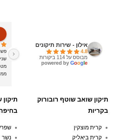
אילון - שירות תיקונים
פשו
4.8
מבוסס על 114 ביקורות
powered by
G
o
o
g
l
e
מטפ
ממל
תיקון שואב שוטף רובורוק
תיקון 
בקריות
בחיפה
קרית מוצקין
שפרע
קרית ביאליק
נשר