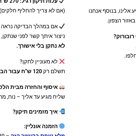
עלות תיקון רגיל: 270 ש"ח
(אם לא צריך להחליף חלקים)
 אלינו, בנוסף אנחנו
אזור הצפון.
אם במהלך הבדיקה נראה ש
ניצור איתך קשר לפני שנתקן, 
רובורוק?
לא נתקן בלי אישורך.
לא מעוניין לתקן?
תשלם רק
120 ש"ח עבור הבדיקה.
איסוף והחזרה מבית הלק
שליח מגיע עד אליך – נוח, מה
איך מזמינים תיקון?
הזמנה אונליין:
מלא טופס בקישור הזה
– 30 שניות וזה אצלנו.