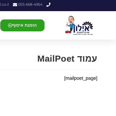
.co.il
055-668-4954
הזמנת איסוף
עמוד MailPoet
[mailpoet_page]