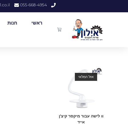
.co.il
055-668-4954
ראשי
חנות
אזל המלאי
וו לישה עבור מיקסר קיצ'ן
אייד