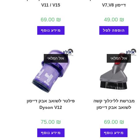
דייסון V7,V8
V11 / V15
69.00
₪
49.00
₪
הוספה לסל
מידע נוסף
אזל המלאי
אזל המלאי
מברשת לליכלוך קשה
פילטר לשואב אבק דייסון
לשואב אבק דייסון
Dyson V12
75.00
₪
69.00
₪
מידע נוסף
מידע נוסף