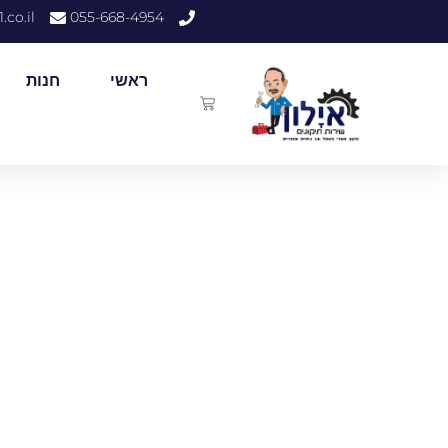
.co.il
055-668-4954
ראשי
חנות