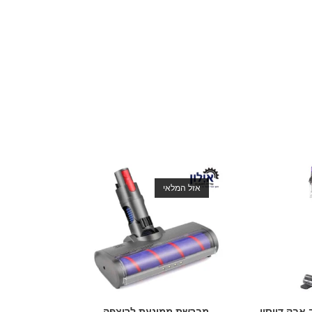
אזל המלאי
אבק דייסון
מברשת ממונעת לריצפה