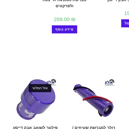
ולפרקטים
1
269.00
₪
ל
מידע נוסף
אזל המלאי
רולר למברשת שטיחים /
פילטר לשואב אבק דייסון