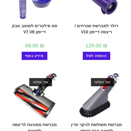
רולר למברשת שטיחים /
סט פילטרים לשואב אבק
ריצפה דייסון V10
דייסון V7,V8
89.00
₪
129.00
₪
הוספה לסל
מידע נוסף
אזל המלאי
אזל המלאי
מברשת משולשת לניקוי עדין
מברשת ממונעת לריצפה
לשואב אבק דייסון
ולשטיח