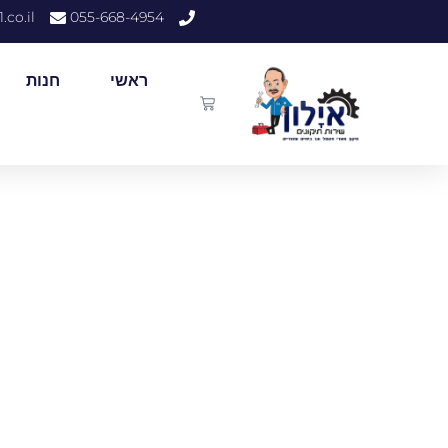
.co.il
055-668-4954
ראשי
חנות