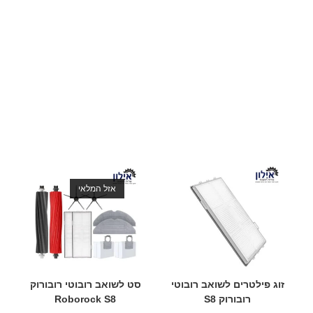
אזל המלאי
זוג פילטרים לשואב רובוטי
סט לשואב רובוטי רובורוק
ז
רובורוק S8
Roborock S8