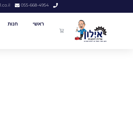
.co.il
055-668-4954
ראשי
חנות