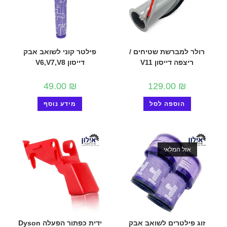
רולר למברשת שטיחים /
פילטר קוני לשואב אבק
ריצפה דייסון V11
דייסון V6,V7,V8
49.00
₪
129.00
₪
הוספה לסל
מידע נוסף
אזל המלאי
זוג פילטרים לשואב אבק
ידית כפתור הפעלה Dyson